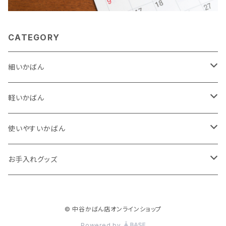
CATEGORY
細いかばん
集金かばん
軽いかばん
手さげかばん
レディース
使いやすいかばん
肩かけかばん
メンズ
強度が高い
お手入れグッズ
ポケットが豊富
補油クリーム
© 中谷かばん店オンラインショップ
シンプル
Powered by